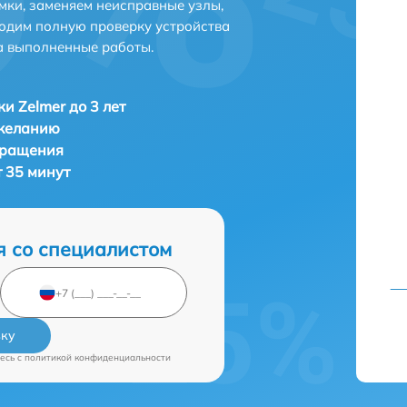
мки, заменяем неисправные узлы,
одим полную проверку устройства
а выполненные работы.
и Zelmer до 3 лет
 желанию
бращения
т 35 минут
я со специалистом
вку
есь c
политикой конфиденциальности