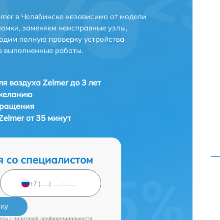
lmer в Челябинске независимо от модели
ломки, заменяем неисправные узлы,
одим полную проверку устройства
а выполненные работы.
ля воздуха Zelmer до 3 лет
 желанию
бращения
Zelmer от 35 минут
я со специалистом
вку
есь c
политикой конфиденциальности