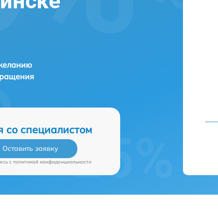
бинске
 желанию
бращения
я со специалистом
Оставить заявку
есь c
политикой конфиденциальности